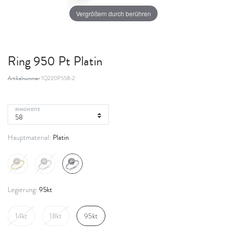
Vergrößern durch berühren
Ring 950 Pt Platin
Artikelnummer
1Q220P558-2
RINGWEITE
Platin
Hauptmaterial:
95kt
Legierung:
14kt
18kt
95kt