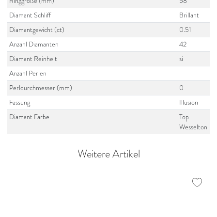
Ringgröße (mm)
58
Diamant Schliff
Brillant
Diamantgewicht (ct)
0.51
Anzahl Diamanten
42
Diamant Reinheit
si
Anzahl Perlen
Perldurchmesser (mm)
0
Fassung
Illusion
Diamant Farbe
Top
Wesselton
Weitere Artikel