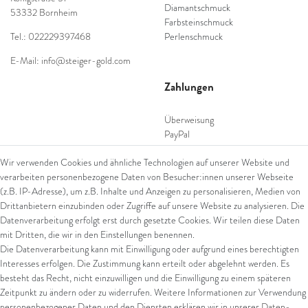
Diamantschmuck
53332 Bornheim
Farbsteinschmuck
Tel.: 022229397468
Perlenschmuck
E-Mail: info@steiger-gold.com
Zahlungen
Überweisung
PayPal
SEPA Lastschrift
Wir verwenden Cookies und ähnliche Technologien auf unserer Website und
giropay
verarbeiten personenbezogene Daten von Besucher:innen unserer Webseite
Kreditkarte
(z.B. IP-Adresse), um z.B. Inhalte und Anzeigen zu personalisieren, Medien von
Drittanbietern einzubinden oder Zugriffe auf unsere Website zu analysieren. Die
Datenverarbeitung erfolgt erst durch gesetzte Cookies. Wir teilen diese Daten
Versand
mit Dritten, die wir in den Einstellungen benennen.
Die Datenverarbeitung kann mit Einwilligung oder aufgrund eines berechtigten
UPS
Interesses erfolgen. Die Zustimmung kann erteilt oder abgelehnt werden. Es
FedEx
besteht das Recht, nicht einzuwilligen und die Einwilligung zu einem späteren
Zeitpunkt zu ändern oder zu widerrufen. Weitere Informationen zur Verwendung
personenbezogener Daten und den Diensten erklären wir in unserer
Daten­