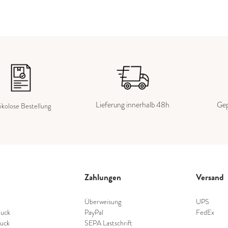
Lieferung innerhalb 48h
Gep
ikolose Bestellung
Zahlungen
Versand
Überweisung
UPS
uck
PayPal
FedEx
uck
SEPA Lastschrift