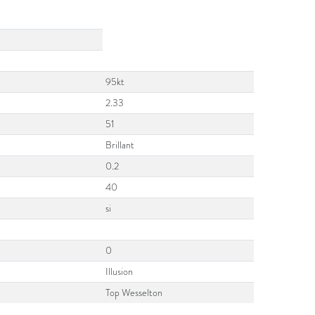
95kt
2.33
51
Brillant
0.2
40
si
0
Illusion
Top Wesselton