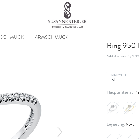
SSCHMUCK
ARMSCHMUCK
Ring 950 P
Artikelnummer
1Q217P
RINGWEITE
Pl
Hauptmaterial:
95kt
Legierung: