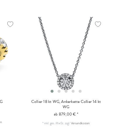
WG
Collier 18 kt WG, Ankerkette
Collier 14 kt
WG
ab 879,00 € *
en
*
inkl. ges. MwSt.
zzgl.
Versandkosten