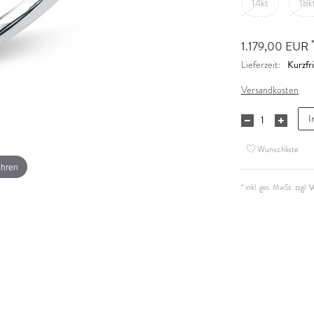
14kt
18k
*
1.179,00 EUR
Kurzfri
Lieferzeit:
Versandkosten
I
Wunschliste
ahren
* inkl. ges. MwSt. zzgl.
V