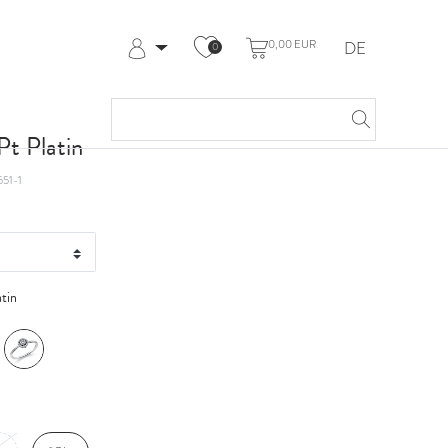
0,00 EUR
DE
0
Anmelden
Registrieren
Meine Bestellungen
t Platin
Hilfe & Kontakt
551-1
atin