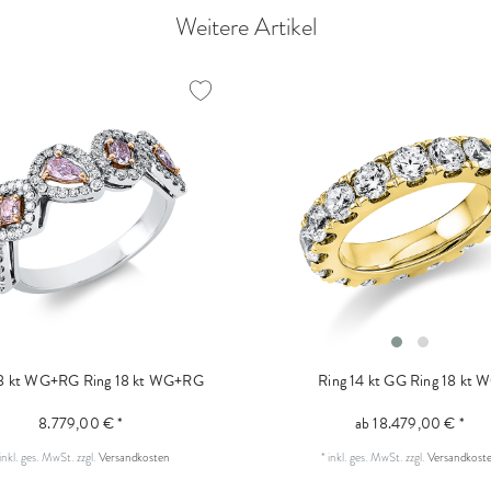
Weitere Artikel
18 kt WG+RG
Ring 18 kt WG+RG
Ring 14 kt GG
Ring 18 kt 
8.779,00 € *
ab 18.479,00 € *
inkl. ges. MwSt.
zzgl.
Versandkosten
*
inkl. ges. MwSt.
zzgl.
Versandkost