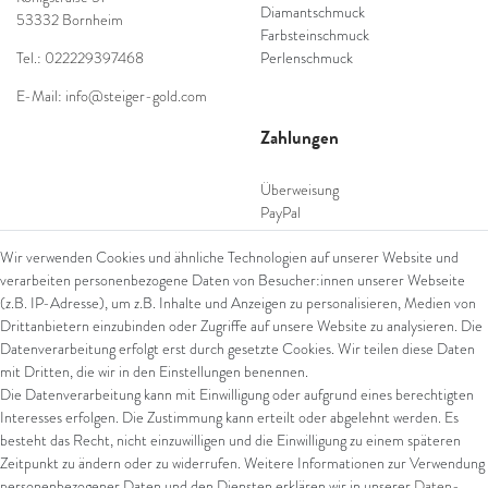
Diamantschmuck
53332 Bornheim
Farbsteinschmuck
Tel.: 022229397468
Perlenschmuck
E-Mail: info@steiger-gold.com
Zahlungen
Überweisung
PayPal
SEPA Lastschrift
Wir verwenden Cookies und ähnliche Technologien auf unserer Website und
giropay
verarbeiten personenbezogene Daten von Besucher:innen unserer Webseite
Kreditkarte
(z.B. IP-Adresse), um z.B. Inhalte und Anzeigen zu personalisieren, Medien von
Drittanbietern einzubinden oder Zugriffe auf unsere Website zu analysieren. Die
Datenverarbeitung erfolgt erst durch gesetzte Cookies. Wir teilen diese Daten
Versand
mit Dritten, die wir in den Einstellungen benennen.
Die Datenverarbeitung kann mit Einwilligung oder aufgrund eines berechtigten
UPS
Interesses erfolgen. Die Zustimmung kann erteilt oder abgelehnt werden. Es
FedEx
besteht das Recht, nicht einzuwilligen und die Einwilligung zu einem späteren
Zeitpunkt zu ändern oder zu widerrufen. Weitere Informationen zur Verwendung
personenbezogener Daten und den Diensten erklären wir in unserer
Daten­