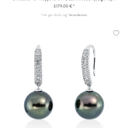
3.179,00 € *
*
inkl. ges. MwSt.
zzgl.
Versandkosten