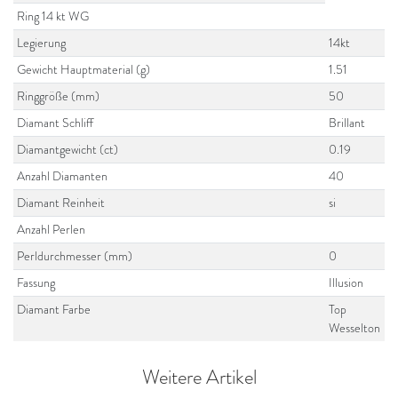
Ring 14 kt WG
Legierung
14kt
Gewicht Hauptmaterial (g)
1.51
Ringgröße (mm)
50
Diamant Schliff
Brillant
Diamantgewicht (ct)
0.19
Anzahl Diamanten
40
Diamant Reinheit
si
Anzahl Perlen
Perldurchmesser (mm)
0
Fassung
Illusion
Diamant Farbe
Top
Wesselton
Weitere Artikel