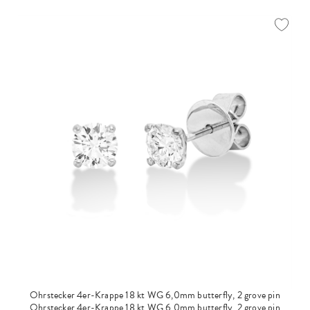
Ohrstecker 4er-Krappe 18 kt WG 6,0mm butterfly, 2 grove pin
Ohrstecker 4er-Krappe 18 kt WG 6,0mm butterfly, 2 grove pin