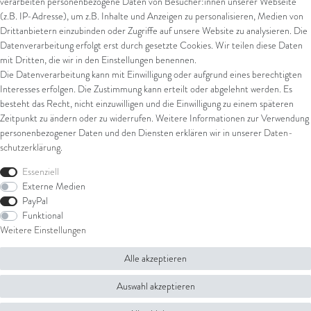
verarbeiten personenbezogene Daten von Besucher:innen unserer Webseite
Kreditkarte
(z.B. IP-Adresse), um z.B. Inhalte und Anzeigen zu personalisieren, Medien von
Drittanbietern einzubinden oder Zugriffe auf unsere Website zu analysieren. Die
Datenverarbeitung erfolgt erst durch gesetzte Cookies. Wir teilen diese Daten
Versand
mit Dritten, die wir in den Einstellungen benennen.
Die Datenverarbeitung kann mit Einwilligung oder aufgrund eines berechtigten
UPS
Interesses erfolgen. Die Zustimmung kann erteilt oder abgelehnt werden. Es
FedEx
besteht das Recht, nicht einzuwilligen und die Einwilligung zu einem späteren
Zeitpunkt zu ändern oder zu widerrufen. Weitere Informationen zur Verwendung
personenbezogener Daten und den Diensten erklären wir in unserer
Daten­
schutz­erklärung
.
Rechtliches
Essenziell
AGB
Externe Medien
Impressum
PayPal
Datenschutz
Funktional
Widerrufsrecht
Weitere Einstellungen
Widerrufsformular
Alle akzeptieren
© Copyright 2026 Juwelier Steiger | Alle Rechte vorbehalten.
Auswahl akzeptieren