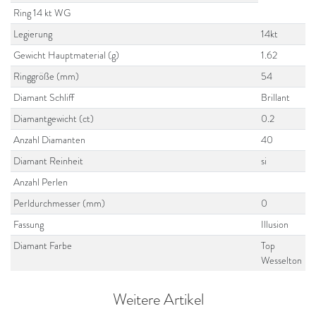
Ring 14 kt WG
Legierung
14kt
Gewicht Hauptmaterial (g)
1.62
Ringgröße (mm)
54
Diamant Schliff
Brillant
Diamantgewicht (ct)
0.2
Anzahl Diamanten
40
Diamant Reinheit
si
Anzahl Perlen
Perldurchmesser (mm)
0
Fassung
Illusion
Diamant Farbe
Top
Wesselton
Weitere Artikel