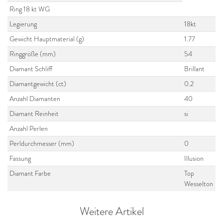
Ring 18 kt WG
Legierung
18kt
Gewicht Hauptmaterial (g)
1.77
Ringgröße (mm)
54
Diamant Schliff
Brillant
Diamantgewicht (ct)
0.2
Anzahl Diamanten
40
Diamant Reinheit
si
Anzahl Perlen
Perldurchmesser (mm)
0
Fassung
Illusion
Diamant Farbe
Top
Wesselton
Weitere Artikel