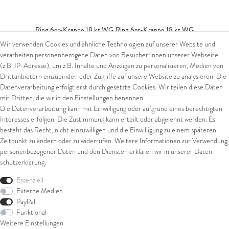
Ring 6er-Krappe 18 kt WG
Ring 6er-Krappe 18 kt WG
Wir verwenden Cookies und ähnliche Technologien auf unserer Website und
ab 729,00 € *
verarbeiten personenbezogene Daten von Besucher:innen unserer Webseite
(z.B. IP-Adresse), um z.B. Inhalte und Anzeigen zu personalisieren, Medien von
*
inkl. ges. MwSt.
zzgl.
Versandkosten
Drittanbietern einzubinden oder Zugriffe auf unsere Website zu analysieren. Die
Datenverarbeitung erfolgt erst durch gesetzte Cookies. Wir teilen diese Daten
mit Dritten, die wir in den Einstellungen benennen.
Die Datenverarbeitung kann mit Einwilligung oder aufgrund eines berechtigten
Interesses erfolgen. Die Zustimmung kann erteilt oder abgelehnt werden. Es
besteht das Recht, nicht einzuwilligen und die Einwilligung zu einem späteren
Zeitpunkt zu ändern oder zu widerrufen. Weitere Informationen zur Verwendung
personenbezogener Daten und den Diensten erklären wir in unserer
Daten­
schutz­erklärung
.
Essenziell
Externe Medien
PayPal
Funktional
Weitere Einstellungen