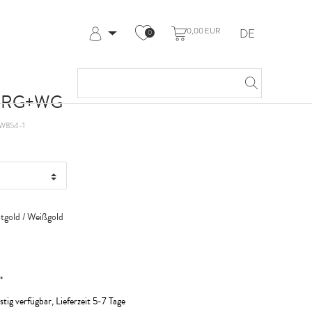
0,00 EUR
DE
0
Anmelden
Registrieren
Meine Bestellungen
kt RG+WG
Hilfe & Kontakt
W854-1
tgold / Weißgold
*
stig verfügbar, Lieferzeit 5-7 Tage