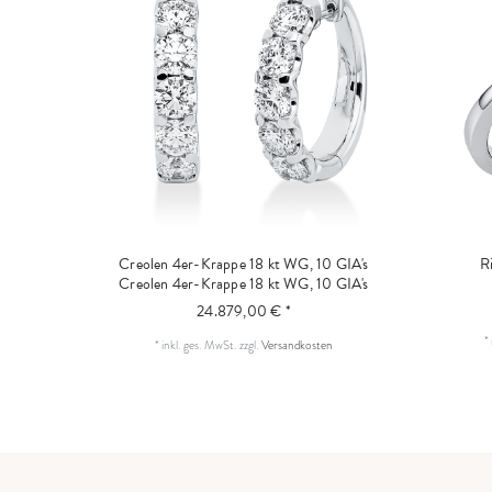
Creolen 4er-Krappe 18 kt WG, 10 GIA's
R
Creolen 4er-Krappe 18 kt WG, 10 GIA's
24.879,00 € *
*
*
inkl. ges. MwSt.
zzgl.
Versandkosten