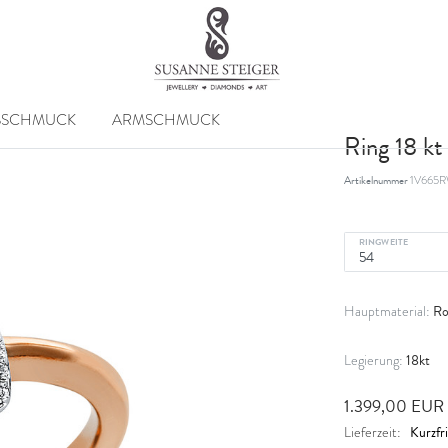
SSCHMUCK
ARMSCHMUCK
Ring 18 
Artikelnummer
1V665R
RINGWEITE
Ro
Hauptmaterial:
18kt
Legierung:
1.399,00 EUR
Kurzfri
Lieferzeit: