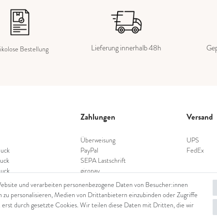
Lieferung innerhalb 48h
Gep
ikolose Bestellung
Zahlungen
Versand
Überweisung
UPS
uck
PayPal
FedEx
uck
SEPA Lastschrift
uck
giropay
schmuck
Kreditkarte
Website und verarbeiten personenbezogene Daten von Besucher:innen
nschmuck
n zu personalisieren, Medien von Drittanbietern einzubinden oder Zugriffe
hmuck
 erst durch gesetzte Cookies. Wir teilen diese Daten mit Dritten, die wir