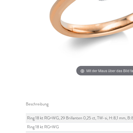
Mit der Maus über das Bild f
Beschreibung
Ring 18 kt RG+WG, 29 Brillanten 0,25 ct, TW-si, H:8,1 mm, B
Ring 18 kt RG+WG