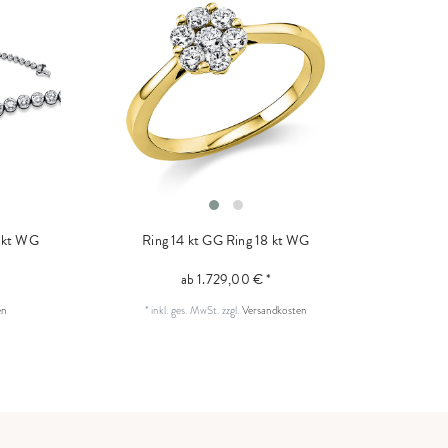
 kt WG
Ring 14 kt GG
Ring 18 kt WG
ab 1.729,00 € *
en
*
inkl. ges. MwSt.
zzgl.
Versandkosten