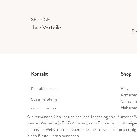
SERVICE
Ihre Vorteile
Ris
Kontakt
Shop
Kontaktformular
Ring
Armschm
Susanne Steiger
Ohrschm
Halsschm
Königstraße 51
Diamant
53332 Bornheim
Wir verwenden Cookies und ähnliche Technologien auf unserer 
Farbstei
unserer Webseite (z.B. IP-Adresse), um z.B. Inhalte und Anzeige
Tel.: 022229397468
Perlensc
auf unsere Website zu analysieren. Die Datenverarbeitung erfolgt
in den Einstellungen benennen.