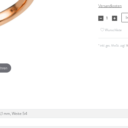
Versandkosten
I
Wunschliste
* inkl. ges. MwSt. zzgl.
V
ahren
:8,1 mm, Weite:54