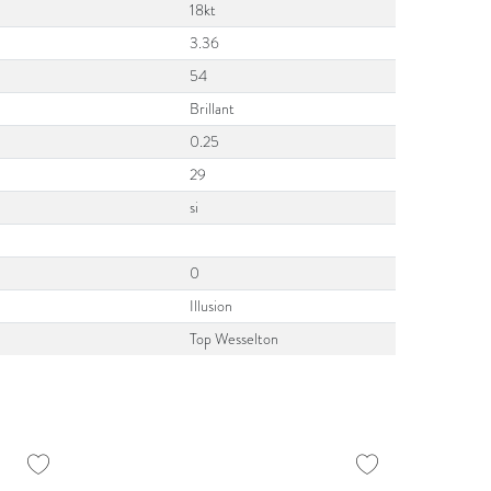
18kt
3.36
54
Brillant
0.25
29
si
0
Illusion
Top Wesselton