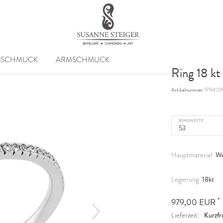
SSCHMUCK
ARMSCHMUCK
Ring 18 k
Artikelnummer
1P940W
RINGWEITE
We
Hauptmaterial:
18kt
Legierung:
*
979,00 EUR
Kurzfri
Lieferzeit: