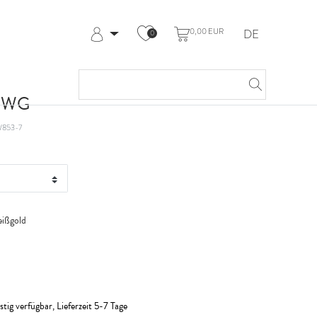
0,00 EUR
DE
0
Anmelden
Registrieren
Meine Bestellungen
t WG
Hilfe & Kontakt
853-7
ißgold
stig verfügbar, Lieferzeit 5-7 Tage