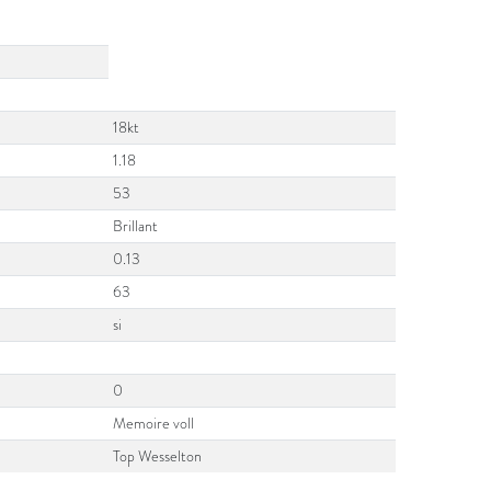
18kt
1.18
53
Brillant
0.13
63
si
0
Memoire voll
Top Wesselton