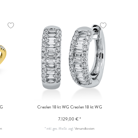
WG
Creolen 18 kt WG
Creolen 18 kt WG
7.129,00 € *
en
*
inkl. ges. MwSt.
zzgl.
Versandkosten