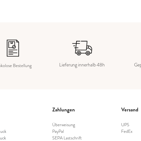
Lieferung innerhalb 48h
Gep
ikolose Bestellung
Zahlungen
Versand
Überweisung
UPS
uck
PayPal
FedEx
uck
SEPA Lastschrift