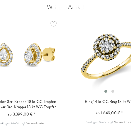
Weitere Artikel
ker 3er-Krappe 18 kt GG Tropfen
Ring 14 kt GG
Ring 18 kt 
ker 3er-Krappe 18 kt WG Tropfen
ab 1.649,00 € *
ab 3.399,00 € *
*
inkl. ges. MwSt.
zzgl.
Versandkost
inkl. ges. MwSt.
zzgl.
Versandkosten