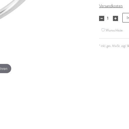
Versandkosten
I
Wunschliste
* inkl. ges. MwSt. zzgl.
V
ahren