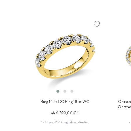
Ring 14 kt GG
Ring 18 kt WG
Ohrstec
Ohrstec
ab 6.599,00 € *
*
inkl. ges. MwSt.
zzgl.
Versandkosten
*