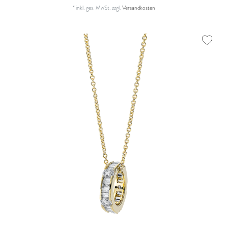
*
inkl. ges. MwSt.
zzgl.
Versandkosten