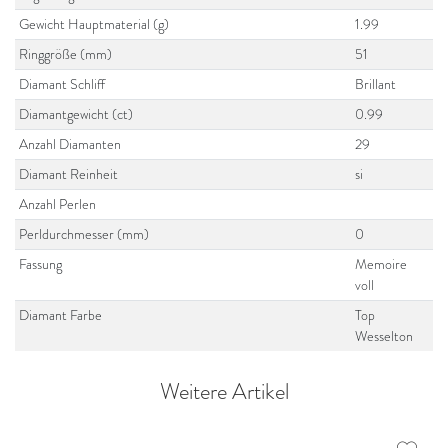
Gewicht Hauptmaterial (g)
1.99
Ringgröße (mm)
51
Diamant Schliff
Brillant
Diamantgewicht (ct)
0.99
Anzahl Diamanten
29
Diamant Reinheit
si
Anzahl Perlen
Perldurchmesser (mm)
0
Fassung
Memoire
voll
Diamant Farbe
Top
Wesselton
Weitere Artikel