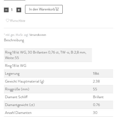
In den Warenkorb
Wunschliste
* inkl. ges. MwSt. zzgl.
Versandkosten
Beschreibung
Ring 18 kt WG, 30 Brillanten 0,76 ct, TW-si, B:2,8 mm,
Weite:55
Ring 18 kt WG
Legierung
18kt
Gewicht Hauptmaterial (g)
2.38
Ringgröße (mm)
55
Diamant Schliff
Brillant
Diamantgewicht (ct)
0.76
Anzahl Diamanten
30