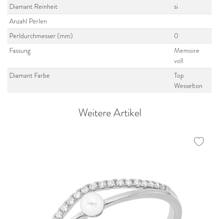
Diamant Reinheit
si
Anzahl Perlen
Perldurchmesser (mm)
0
Fassung
Memoire
voll
Diamant Farbe
Top
Wesselton
Weitere Artikel