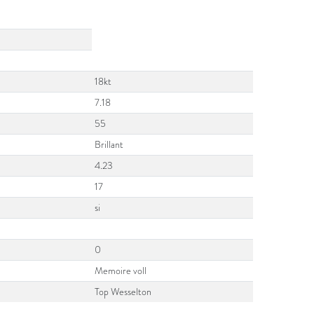
18kt
7.18
55
Brillant
4.23
17
si
0
Memoire voll
Top Wesselton