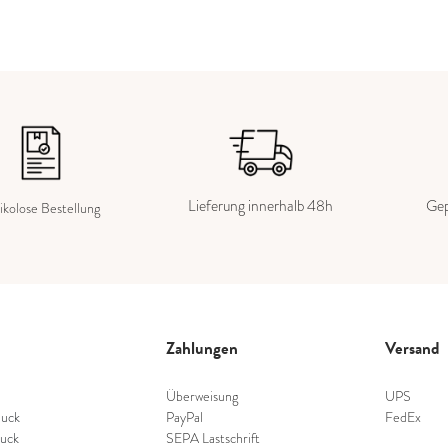
Lieferung innerhalb 48h
Gep
ikolose Bestellung
Zahlungen
Versand
Überweisung
UPS
uck
PayPal
FedEx
uck
SEPA Lastschrift