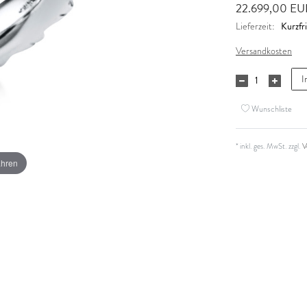
22.699,00 E
Kurzfri
Lieferzeit:
Versandkosten
I
Wunschliste
* inkl. ges. MwSt. zzgl.
V
ahren