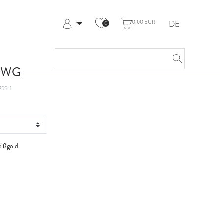
0,00 EUR
DE
0
Anmelden
Registrieren
Meine Bestellungen
t WG
Hilfe & Kontakt
855-1
ißgold