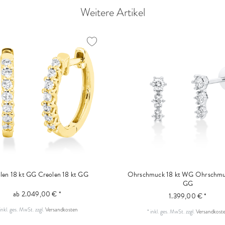
Weitere Artikel
len 18 kt GG
Creolen 18 kt GG
Ohrschmuck 18 kt WG
Ohrschmu
GG
ab 2.049,00 € *
1.399,00 € *
inkl. ges. MwSt.
zzgl.
Versandkosten
*
inkl. ges. MwSt.
zzgl.
Versandkost