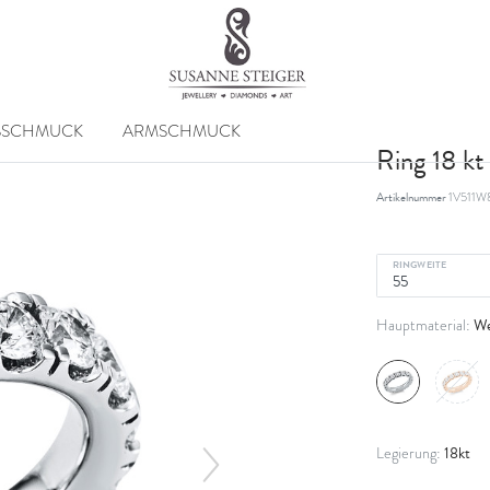
SSCHMUCK
ARMSCHMUCK
Ring 18 k
Artikelnummer
1V511W
RINGWEITE
We
Hauptmaterial:
18kt
Legierung: