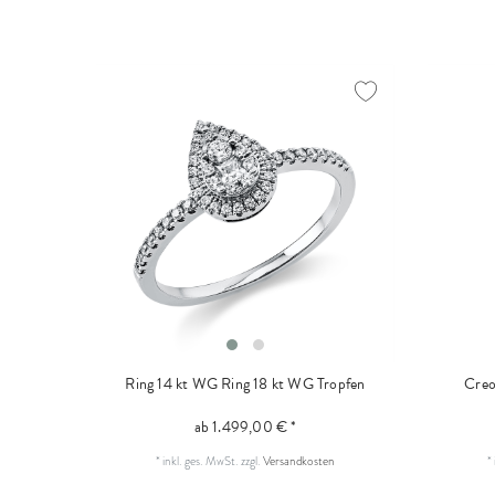
Ring 14 kt WG
Ring 18 kt WG Tropfen
Creo
ab 1.499,00 € *
*
inkl. ges. MwSt.
zzgl.
Versandkosten
*