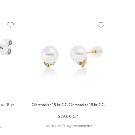
ck 18 kt
Ohrstecker 18 kt GG
Ohrstecker 18 kt GG
829,00 € *
*
inkl. ges. MwSt.
zzgl.
Versandkosten
en