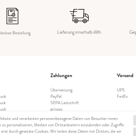
Lieferung innerhalb 48h
Gep
ikolose Bestellung
Zahlungen
Versand
Überweisung
UPS
uck
PayPal
FedEx
uck
SEPA Lastschrift
uck
giropay
schmuck
Kreditkarte
Website und verarbeiten personenbezogene Daten von Besucher:innen
nschmuck
n zu personalisieren, Medien von Drittanbietern einzubinden oder Zugriffe
hmuck
 erst durch gesetzte Cookies. Wir teilen diese Daten mit Dritten, die wir