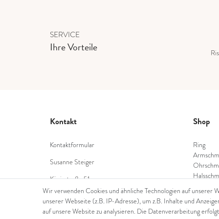
SERVICE
Ihre Vorteile
Ris
Kontakt
Shop
Kontaktformular
Ring
Armschm
Susanne Steiger
Ohrschm
Halsschm
Königstraße 51
Diamant
53332 Bornheim
Wir verwenden Cookies und ähnliche Technologien auf unserer 
Farbstei
unserer Webseite (z.B. IP-Adresse), um z.B. Inhalte und Anzeige
Tel.: 022229397468
Perlensc
auf unsere Website zu analysieren. Die Datenverarbeitung erfolgt