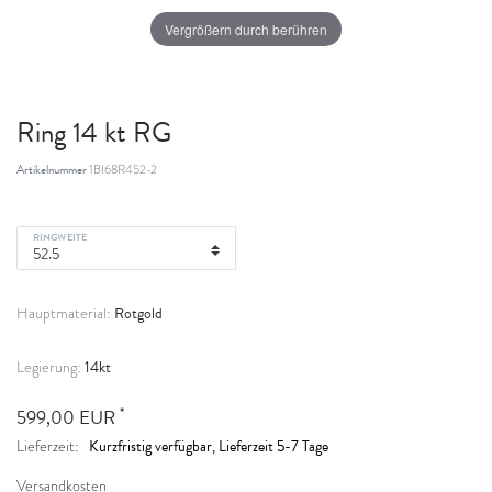
Vergrößern durch berühren
Ring 14 kt RG
Artikelnummer
1BI68R452-2
RINGWEITE
Rotgold
Hauptmaterial:
14kt
Legierung:
*
599,00 EUR
Kurzfristig verfügbar, Lieferzeit 5-7 Tage
Lieferzeit:
Versandkosten