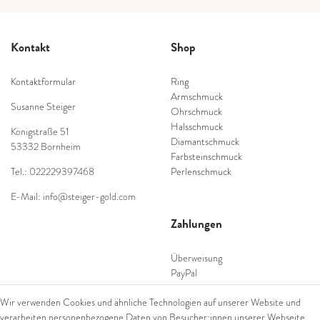
Kontakt
Shop
Kontaktformular
Ring
Armschmuck
Susanne Steiger
Ohrschmuck
Halsschmuck
Königstraße 51
Diamantschmuck
53332 Bornheim
Farbsteinschmuck
Tel.: 022229397468
Perlenschmuck
E-Mail: info@steiger-gold.com
Zahlungen
Überweisung
PayPal
SEPA Lastschrift
Wir verwenden Cookies und ähnliche Technologien auf unserer Website und
giropay
verarbeiten personenbezogene Daten von Besucher:innen unserer Webseite
Kreditkarte