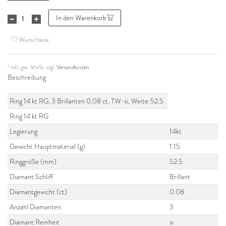
In den Warenkorb
Wunschliste
* inkl. ges. MwSt. zzgl.
Versandkosten
Beschreibung
Ring 14 kt RG, 3 Brillanten 0,08 ct, TW-si, Weite:52,5
Ring 14 kt RG
Legierung
14kt
Gewicht Hauptmaterial (g)
1.15
Ringgröße (mm)
52.5
Diamant Schliff
Brillant
Diamantgewicht (ct)
0.08
Anzahl Diamanten
3
Diamant Reinheit
si