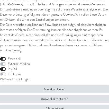
(z.B. IP-Adresse), um z.B. Inhalte und Anzeigen zu personalisieren, Medien von
Drittanbietern einzubinden oder Zugriffe auf unsere Website zu analysieren. Die
Datenverarbeitung erfolgt erst durch gesetzte Cookies. Wir teilen diese Daten
Versand
mit Dritten, die wir in den Einstellungen benennen.
Die Datenverarbeitung kann mit Einwilligung oder aufgrund eines berechtigten
UPS
Interesses erfolgen. Die Zustimmung kann erteilt oder abgelehnt werden. Es
FedEx
besteht das Recht, nicht einzuwilligen und die Einwilligung zu einem späteren
Zeitpunkt zu ändern oder zu widerrufen. Weitere Informationen zur Verwendung
personenbezogener Daten und den Diensten erklären wir in unserer
Daten­
schutz­erklärung
.
Rechtliches
Essenziell
AGB
Externe Medien
Impressum
PayPal
Datenschutz
Funktional
Widerrufsrecht
Weitere Einstellungen
Widerrufsformular
Alle akzeptieren
© Copyright 2026 Juwelier Steiger | Alle Rechte vorbehalten.
Auswahl akzeptieren
Alle ablehnen