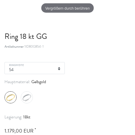
Vergrößern durch berühren
Ring 18 kt GG
Artikelnummer
1ID80G854-1
RINGWEITE
Gelbgold
Hauptmaterial:
18kt
Legierung:
*
1.179,00 EUR