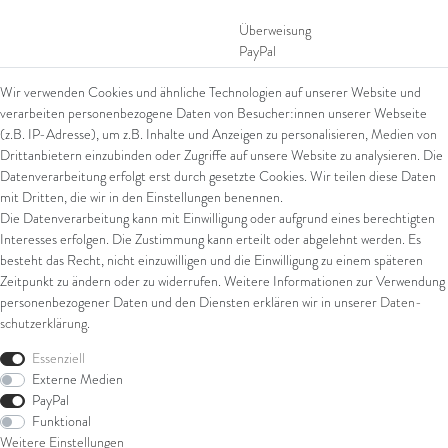
Überweisung
PayPal
SEPA Lastschrift
Wir verwenden Cookies und ähnliche Technologien auf unserer Website und
giropay
verarbeiten personenbezogene Daten von Besucher:innen unserer Webseite
Kreditkarte
(z.B. IP-Adresse), um z.B. Inhalte und Anzeigen zu personalisieren, Medien von
Drittanbietern einzubinden oder Zugriffe auf unsere Website zu analysieren. Die
Datenverarbeitung erfolgt erst durch gesetzte Cookies. Wir teilen diese Daten
Versand
mit Dritten, die wir in den Einstellungen benennen.
Die Datenverarbeitung kann mit Einwilligung oder aufgrund eines berechtigten
UPS
Interesses erfolgen. Die Zustimmung kann erteilt oder abgelehnt werden. Es
FedEx
besteht das Recht, nicht einzuwilligen und die Einwilligung zu einem späteren
Zeitpunkt zu ändern oder zu widerrufen. Weitere Informationen zur Verwendung
personenbezogener Daten und den Diensten erklären wir in unserer
Daten­
schutz­erklärung
.
Rechtliches
Essenziell
AGB
Externe Medien
Impressum
PayPal
Datenschutz
Funktional
Widerrufsrecht
Weitere Einstellungen