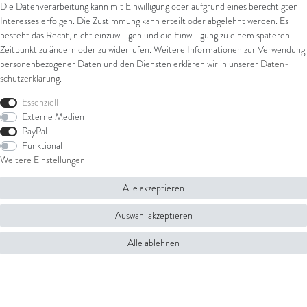
Die Datenverarbeitung kann mit Einwilligung oder aufgrund eines berechtigten
Interesses erfolgen. Die Zustimmung kann erteilt oder abgelehnt werden. Es
besteht das Recht, nicht einzuwilligen und die Einwilligung zu einem späteren
Zeitpunkt zu ändern oder zu widerrufen. Weitere Informationen zur Verwendung
personenbezogener Daten und den Diensten erklären wir in unserer
Daten­
schutz­erklärung
.
Essenziell
Externe Medien
PayPal
Funktional
Weitere Einstellungen
Alle akzeptieren
Auswahl akzeptieren
Alle ablehnen
Anhänger 18 kt WG
Anhänger 18 kt WG
3.149,00 € *
*
inkl. ges. MwSt.
zzgl.
Versandkosten