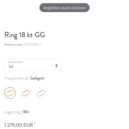
Vergrößern durch berühren
Ring 18 kt GG
Artikelnummer
1ID92G854-1
RINGWEITE
Gelbgold
Hauptmaterial:
18kt
Legierung:
*
1.279,00 EUR