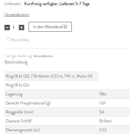
Kurzfristig verfügbar, Lieferzeit 5-7 Tage
Lieferzeit:
Versandkosten
In den Warenkorb
Wunschliste
* inkl. ges. MwSt. zzgl.
Versandkosten
Beschreibung
Ring 18 kt GG, 7 Brillanten 0,12 ct, TW-si, Weite:54
Ring 18 kt GG
Legierung
18kt
Gewicht Hauptmaterial (g)
1.61
Ringgröße (mm)
54
Diamant Schliff
Brillant
Diamantgewicht (ct)
0.12