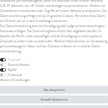
verarbeiten personenbezogene Daten von Besucher:innen unserer Webseite
Kreditkarte
(z.B. IP-Adresse), um z.B. Inhalte und Anzeigen zu personalisieren, Medien von
Drittanbietern einzubinden oder Zugriffe auf unsere Website zu analysieren. Die
Datenverarbeitung erfolgt erst durch gesetzte Cookies. Wir teilen diese Daten
Versand
mit Dritten, die wir in den Einstellungen benennen.
Die Datenverarbeitung kann mit Einwilligung oder aufgrund eines berechtigten
UPS
Interesses erfolgen. Die Zustimmung kann erteilt oder abgelehnt werden. Es
FedEx
besteht das Recht, nicht einzuwilligen und die Einwilligung zu einem späteren
Zeitpunkt zu ändern oder zu widerrufen. Weitere Informationen zur Verwendung
personenbezogener Daten und den Diensten erklären wir in unserer
Daten­
schutz­erklärung
.
Rechtliches
Essenziell
AGB
Externe Medien
Impressum
PayPal
Datenschutz
Funktional
Widerrufsrecht
Weitere Einstellungen
Widerrufsformular
Alle akzeptieren
© Copyright 2026 Juwelier Steiger | Alle Rechte vorbehalten.
Auswahl akzeptieren