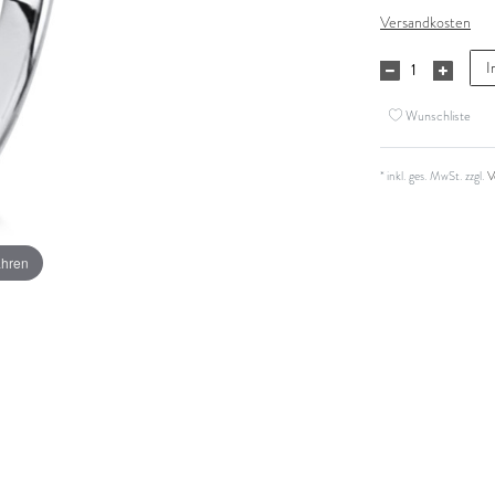
Versandkosten
I
Wunschliste
* inkl. ges. MwSt. zzgl.
V
ahren