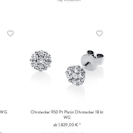
t WG
Ohrstecker 950 Pt Platin
Ohrstecker 18 kt
WG
ab 1.829,00 € *
en