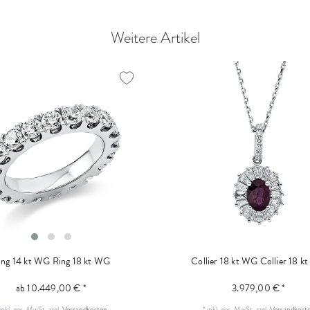
Weitere Artikel
ing 14 kt WG
Ring 18 kt WG
Collier 18 kt WG
Collier 18 k
ab 10.449,00 € *
3.979,00 € *
inkl. ges. MwSt.
zzgl.
Versandkosten
*
inkl. ges. MwSt.
zzgl.
Versandkost