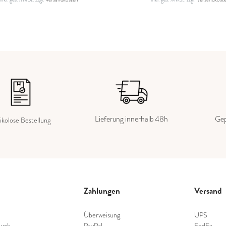
Lieferung innerhalb 48h
Gep
ikolose Bestellung
Zahlungen
Versand
Überweisung
UPS
uck
PayPal
FedEx