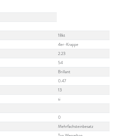
18kt
4er-Krappe
2.23
54
Brillant
0.47
13
si
0
Mehrfachsteinbesatz
Top Wesselton