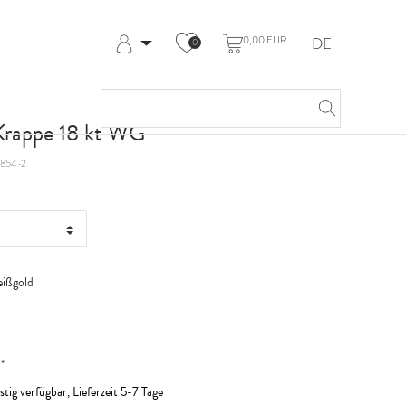
0,00 EUR
DE
0
Anmelden
Registrieren
Meine Bestellungen
Krappe 18 kt WG
Hilfe & Kontakt
854-2
ißgold
*
R
stig verfügbar, Lieferzeit 5-7 Tage