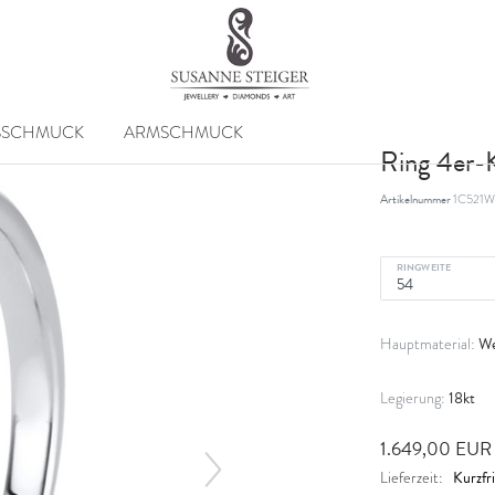
SSCHMUCK
ARMSCHMUCK
Ring 4er-
Artikelnummer
1C521W
RINGWEITE
We
Hauptmaterial:
18kt
Legierung:
1.649,00 EU
Kurzfri
Lieferzeit: