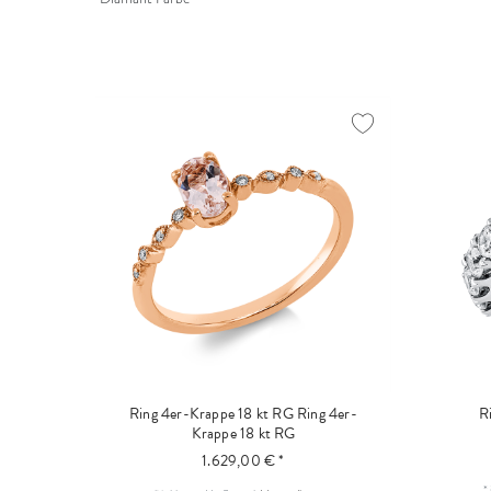
Ring 4er-Krappe 18 kt RG
Ring 4er-
R
Krappe 18 kt RG
1.629,00 € *
*