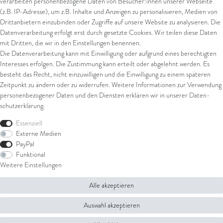
verarbeiten personenbezogene Daten von Besucher:innen unserer Webseite
Kreditkarte
(z.B. IP-Adresse), um z.B. Inhalte und Anzeigen zu personalisieren, Medien von
Drittanbietern einzubinden oder Zugriffe auf unsere Website zu analysieren. Die
Datenverarbeitung erfolgt erst durch gesetzte Cookies. Wir teilen diese Daten
Versand
mit Dritten, die wir in den Einstellungen benennen.
Die Datenverarbeitung kann mit Einwilligung oder aufgrund eines berechtigten
UPS
Interesses erfolgen. Die Zustimmung kann erteilt oder abgelehnt werden. Es
FedEx
besteht das Recht, nicht einzuwilligen und die Einwilligung zu einem späteren
Zeitpunkt zu ändern oder zu widerrufen. Weitere Informationen zur Verwendung
personenbezogener Daten und den Diensten erklären wir in unserer
Daten­
schutz­erklärung
.
Rechtliches
Essenziell
AGB
Externe Medien
Impressum
PayPal
Datenschutz
Funktional
Widerrufsrecht
Weitere Einstellungen
Widerrufsformular
Alle akzeptieren
© Copyright 2026 Juwelier Steiger | Alle Rechte vorbehalten.
Auswahl akzeptieren