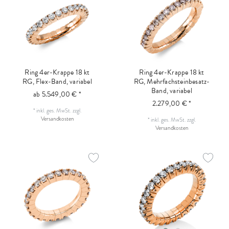
Ring 4er-Krappe 18 kt
Ring 4er-Krappe 18 kt
RG, Flex-Band, variabel
RG, Mehrfachsteinbesatz-
Band, variabel
ab 5.549,00 € *
2.279,00 € *
*
inkl. ges. MwSt.
zzgl.
Versandkosten
*
inkl. ges. MwSt.
zzgl.
Versandkosten