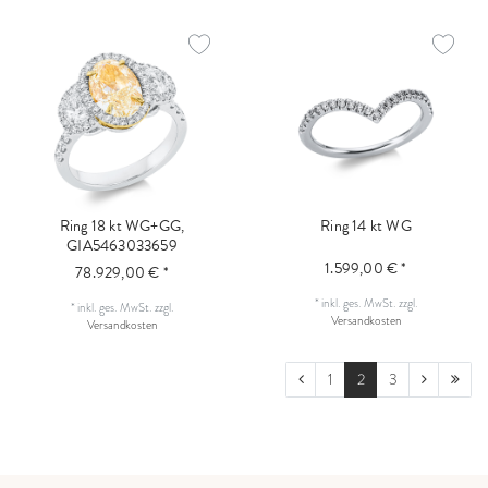
Ring 18 kt WG+GG,
Ring 14 kt WG
GIA5463033659
1.599,00 € *
78.929,00 € *
*
inkl. ges. MwSt.
zzgl.
*
inkl. ges. MwSt.
zzgl.
Versandkosten
Versandkosten
1
2
3