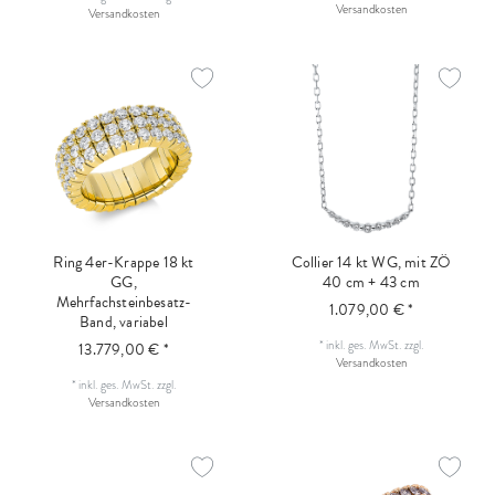
Versandkosten
Versandkosten
Ring 4er-Krappe 18 kt
Collier 14 kt WG, mit ZÖ
GG,
40 cm + 43 cm
Mehrfachsteinbesatz-
1.079,00 € *
Band, variabel
*
inkl. ges. MwSt.
zzgl.
13.779,00 € *
Versandkosten
*
inkl. ges. MwSt.
zzgl.
Versandkosten