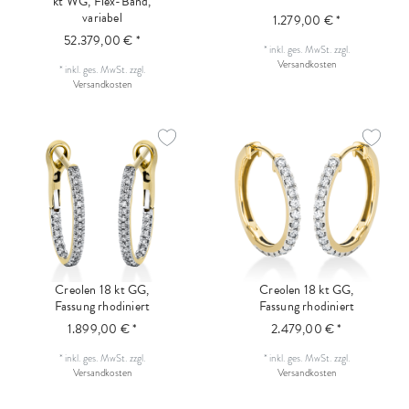
kt WG, Flex-Band,
variabel
1.279,00 € *
52.379,00 € *
*
inkl. ges. MwSt.
zzgl.
Versandkosten
*
inkl. ges. MwSt.
zzgl.
Versandkosten
Creolen 18 kt GG,
Creolen 18 kt GG,
Fassung rhodiniert
Fassung rhodiniert
1.899,00 € *
2.479,00 € *
*
inkl. ges. MwSt.
zzgl.
*
inkl. ges. MwSt.
zzgl.
Versandkosten
Versandkosten