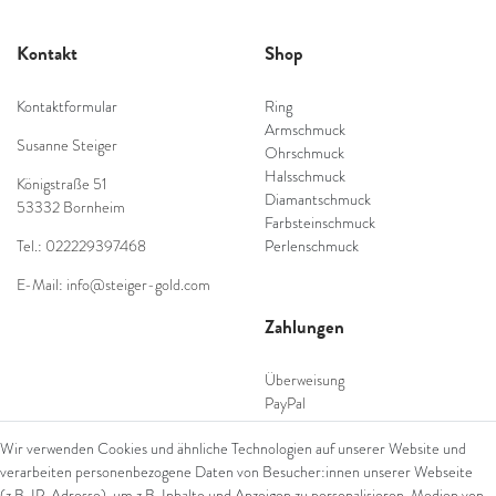
Kontakt
Shop
Kontaktformular
Ring
Armschmuck
Susanne Steiger
Ohrschmuck
Halsschmuck
Königstraße 51
Diamantschmuck
53332 Bornheim
Farbsteinschmuck
Tel.: 022229397468
Perlenschmuck
E-Mail: info@steiger-gold.com
Zahlungen
Überweisung
PayPal
SEPA Lastschrift
Wir verwenden Cookies und ähnliche Technologien auf unserer Website und
giropay
verarbeiten personenbezogene Daten von Besucher:innen unserer Webseite
Kreditkarte
(z.B. IP-Adresse), um z.B. Inhalte und Anzeigen zu personalisieren, Medien von