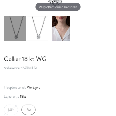
Vergrößern durch berühren
Collier 18 kt WG
Artikelnummer
4A215W8-12
Weißgold
Hauptmaterial:
18kt
Legierung:
14kt
18kt