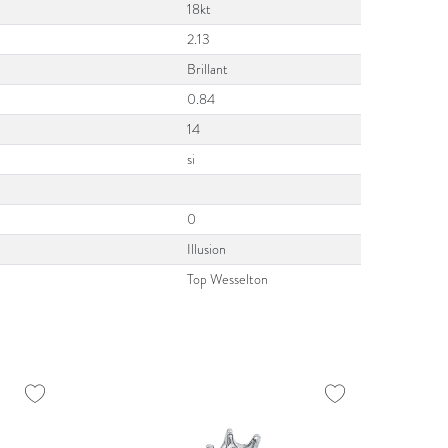
18kt
2.13
Brillant
0.84
14
si
0
Illusion
Top Wesselton