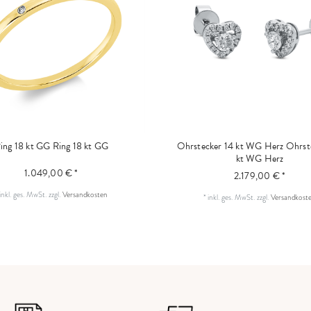
ing 18 kt GG
Ring 18 kt GG
Ohrstecker 14 kt WG Herz
Ohrst
kt WG Herz
1.049,00 € *
2.179,00 € *
inkl. ges. MwSt.
zzgl.
Versandkosten
*
inkl. ges. MwSt.
zzgl.
Versandkost