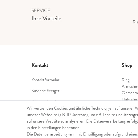
SERVICE
Ihre Vorteile
Ris
Kontakt
Shop
Kontaktformular
Ring
Armschm
Susanne Steiger
Ohrschm
Halsschm
Königstraße 51
Diamant
53332 Bornheim
Wir verwenden Cookies und ähnliche Technologien auf unserer 
Farbstei
unserer Webseite (z.B. IP-Adresse), um z.B. Inhalte und Anzeige
Tel.: 022229397468
Perlensc
auf unsere Website zu analysieren. Die Datenverarbeitung erfolgt
in den Einstellungen benennen.
E-Mail: info@steiger-gold.com
Die Datenverarbeitung kann mit Einwilligung oder aufgrund eines