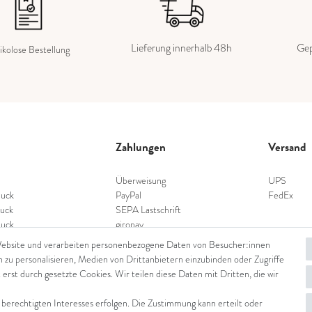
Lieferung innerhalb 48h
Gep
ikolose Bestellung
Zahlungen
Versand
Überweisung
UPS
uck
PayPal
FedEx
uck
SEPA Lastschrift
uck
giropay
schmuck
Kreditkarte
Website und verarbeiten personenbezogene Daten von Besucher:innen
nschmuck
n zu personalisieren, Medien von Drittanbietern einzubinden oder Zugriffe
hmuck
 erst durch gesetzte Cookies. Wir teilen diese Daten mit Dritten, die wir
 berechtigten Interesses erfolgen. Die Zustimmung kann erteilt oder