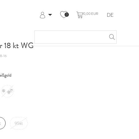
0,00 EUR
DE
0
Anmelden
Registrieren
Meine Bestellungen
r 18 kt WG
Hilfe & Kontakt
8-16
ißgold
t
95kt