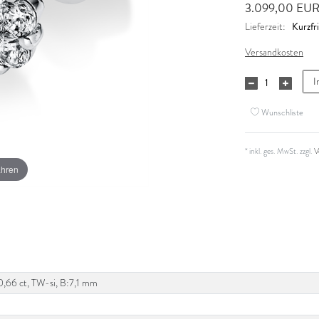
3.099,00 EU
Kurzfri
Lieferzeit:
Versandkosten
I
Wunschliste
* inkl. ges. MwSt. zzgl.
V
ahren
 0,66 ct, TW-si, B:7,1 mm