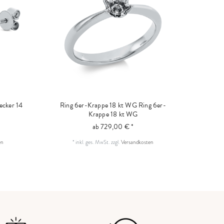
ecker 14
Ring 6er-Krappe 18 kt WG
Ring 6er-
Krappe 18 kt WG
ab 729,00 € *
en
*
inkl. ges. MwSt.
zzgl.
Versandkosten