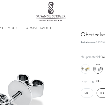
SSCHMUCK
ARMSCHMUCK
Ohrstecke
Artikelnummer
2A371W
We
Hauptmaterial:
18kt
Legierung:
14kt
18k