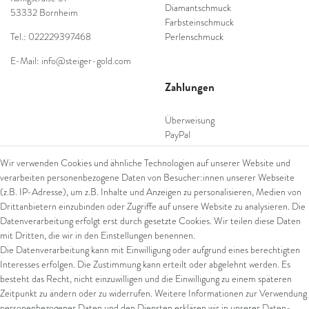
Diamantschmuck
53332 Bornheim
Farbsteinschmuck
Tel.: 022229397468
Perlenschmuck
E-Mail: info@steiger-gold.com
Zahlungen
Überweisung
PayPal
SEPA Lastschrift
Wir verwenden Cookies und ähnliche Technologien auf unserer Website und
giropay
verarbeiten personenbezogene Daten von Besucher:innen unserer Webseite
Kreditkarte
(z.B. IP-Adresse), um z.B. Inhalte und Anzeigen zu personalisieren, Medien von
Drittanbietern einzubinden oder Zugriffe auf unsere Website zu analysieren. Die
Datenverarbeitung erfolgt erst durch gesetzte Cookies. Wir teilen diese Daten
Versand
mit Dritten, die wir in den Einstellungen benennen.
Die Datenverarbeitung kann mit Einwilligung oder aufgrund eines berechtigten
UPS
Interesses erfolgen. Die Zustimmung kann erteilt oder abgelehnt werden. Es
FedEx
besteht das Recht, nicht einzuwilligen und die Einwilligung zu einem späteren
Zeitpunkt zu ändern oder zu widerrufen. Weitere Informationen zur Verwendung
personenbezogener Daten und den Diensten erklären wir in unserer
Daten­