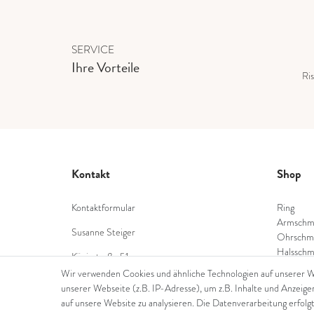
SERVICE
Ihre Vorteile
Ris
Kontakt
Shop
Kontaktformular
Ring
Armschm
Susanne Steiger
Ohrschm
Halsschm
Königstraße 51
Diamant
53332 Bornheim
Wir verwenden Cookies und ähnliche Technologien auf unserer 
Farbstei
unserer Webseite (z.B. IP-Adresse), um z.B. Inhalte und Anzeige
Tel.: 022229397468
Perlensc
auf unsere Website zu analysieren. Die Datenverarbeitung erfolgt