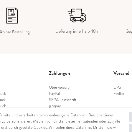
Lieferung innerhalb 48h
Gep
ikolose Bestellung
Zahlungen
Versand
Überweisung
UPS
uck
PayPal
FedEx
uck
SEPA Lastschrift
uck
giropay
schmuck
Kreditkarte
Website und verarbeiten personenbezogene Daten von Besucher:innen
nschmuck
n zu personalisieren, Medien von Drittanbietern einzubinden oder Zugriffe
hmuck
 erst durch gesetzte Cookies. Wir teilen diese Daten mit Dritten, die wir