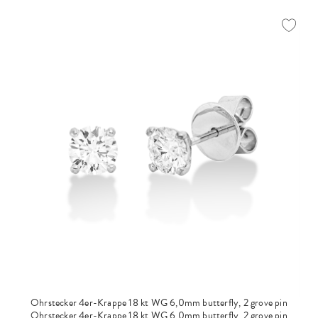
Ohrstecker 4er-Krappe 18 kt WG 6,0mm butterfly, 2 grove pin
Ohrstecker 4er-Krappe 18 kt WG 6,0mm butterfly, 2 grove pin