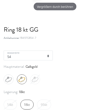
Vergrößern durch berühren
Ring 18 kt GG
Artikelnummer
1B497G854-7
RINGWEITE
Gelbgold
Hauptmaterial:
18kt
Legierung:
14kt
18kt
95kt