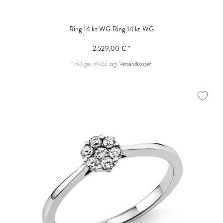
Ring 14 kt WG
Ring 14 kt WG
2.529,00 € *
*
inkl. ges. MwSt.
zzgl.
Versandkosten