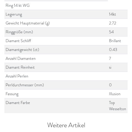
Ring 14 kt WG
Legierung
14kt
Gewicht Hauptmaterial (g)
2.72
Ringgröße (mm)
54
Diamant Schliff
Brillant
Diamantgewicht (ct)
0.43
Anzahl Diamanten
7
Diamant Reinheit
si
Anzahl Perlen
Perldurchmesser (mm)
0
Fassung
Illusion
Diamant Farbe
Top
Wesselton
Weitere Artikel