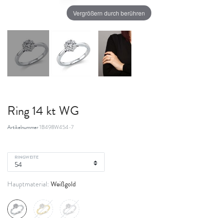
Vergrößern durch berühren
Ring 14 kt WG
Artikelnummer
1B498W454-7
RINGWEITE
Weißgold
Hauptmaterial: