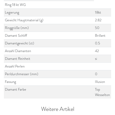
Ring 18 kt WG
Legierung
18kt
Gewicht Hauptmaterial (g)
2.82
Ringgröße (mm)
50
Diamant Schliff
Brillant
Diamantgewicht (ct)
0.5
Anzahl Diamanten
42
Diamant Reinheit
si
Anzahl Perlen
Perldurchmesser (mm)
0
Fassung
Illusion
Diamant Farbe
Top
Wesselton
Weitere Artikel