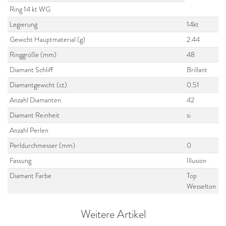
Ring 14 kt WG
Legierung
14kt
Gewicht Hauptmaterial (g)
2.44
Ringgröße (mm)
48
Diamant Schliff
Brillant
Diamantgewicht (ct)
0.51
Anzahl Diamanten
42
Diamant Reinheit
si
Anzahl Perlen
Perldurchmesser (mm)
0
Fassung
Illusion
Diamant Farbe
Top
Wesselton
Weitere Artikel