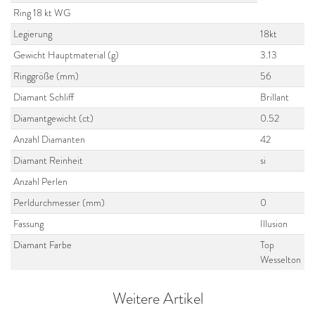
Ring 18 kt WG
Legierung
18kt
Gewicht Hauptmaterial (g)
3.13
Ringgröße (mm)
56
Diamant Schliff
Brillant
Diamantgewicht (ct)
0.52
Anzahl Diamanten
42
Diamant Reinheit
si
Anzahl Perlen
Perldurchmesser (mm)
0
Fassung
Illusion
Diamant Farbe
Top
Wesselton
Weitere Artikel