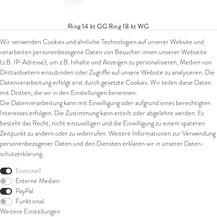
Ring 14 kt GG
Ring 18 kt WG
Wir verwenden Cookies und ähnliche Technologien auf unserer Website und
ab 2.079,00 € *
verarbeiten personenbezogene Daten von Besucher:innen unserer Webseite
*
inkl. ges. MwSt.
zzgl.
Versandkosten
(z.B. IP-Adresse), um z.B. Inhalte und Anzeigen zu personalisieren, Medien von
Drittanbietern einzubinden oder Zugriffe auf unsere Website zu analysieren. Die
Datenverarbeitung erfolgt erst durch gesetzte Cookies. Wir teilen diese Daten
mit Dritten, die wir in den Einstellungen benennen.
Die Datenverarbeitung kann mit Einwilligung oder aufgrund eines berechtigten
Interesses erfolgen. Die Zustimmung kann erteilt oder abgelehnt werden. Es
besteht das Recht, nicht einzuwilligen und die Einwilligung zu einem späteren
Zeitpunkt zu ändern oder zu widerrufen. Weitere Informationen zur Verwendung
personenbezogener Daten und den Diensten erklären wir in unserer
Daten­
schutz­erklärung
.
Essenziell
Externe Medien
PayPal
Funktional
Weitere Einstellungen