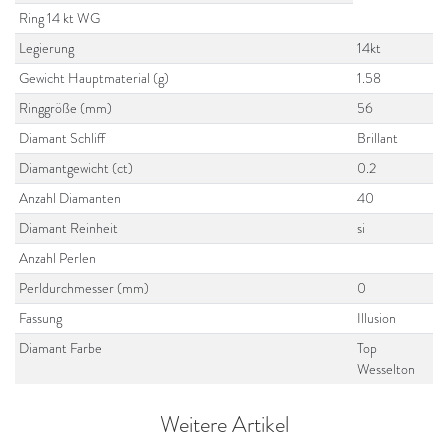
Ring 14 kt WG
Legierung
14kt
Gewicht Hauptmaterial (g)
1.58
Ringgröße (mm)
56
Diamant Schliff
Brillant
Diamantgewicht (ct)
0.2
Anzahl Diamanten
40
Diamant Reinheit
si
Anzahl Perlen
Perldurchmesser (mm)
0
Fassung
Illusion
Diamant Farbe
Top
Wesselton
Weitere Artikel