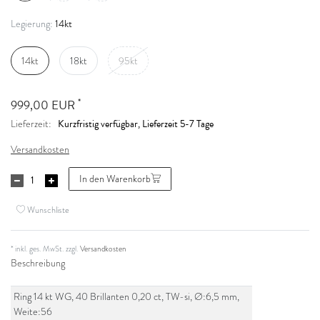
14kt
Legierung:
14kt
18kt
95kt
*
999,00 EUR
Kurzfristig verfügbar, Lieferzeit 5-7 Tage
Lieferzeit:
Versandkosten
In den Warenkorb
Wunschliste
* inkl. ges. MwSt. zzgl.
Versandkosten
Beschreibung
Ring 14 kt WG, 40 Brillanten 0,20 ct, TW-si, Ø:6,5 mm,
Weite:56