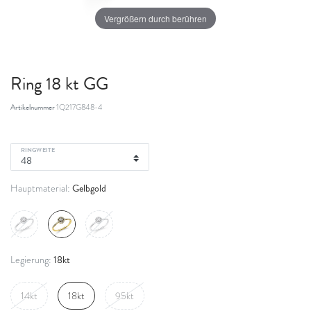
Vergrößern durch berühren
Ring 18 kt GG
Artikelnummer
1Q217G848-4
RINGWEITE
Gelbgold
Hauptmaterial:
18kt
Legierung:
14kt
18kt
95kt