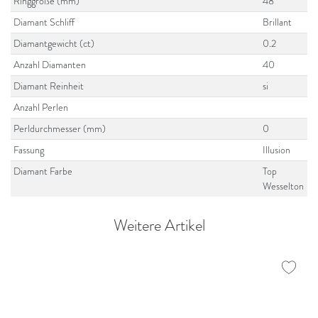
Ringgröße (mm)
48
Diamant Schliff
Brillant
Diamantgewicht (ct)
0.2
Anzahl Diamanten
40
Diamant Reinheit
si
Anzahl Perlen
Perldurchmesser (mm)
0
Fassung
Illusion
Diamant Farbe
Top
Wesselton
Weitere Artikel