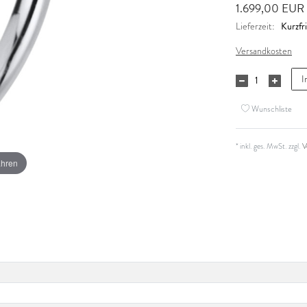
1.699,00 EUR
Kurzfri
Lieferzeit:
Versandkosten
I
Wunschliste
* inkl. ges. MwSt. zzgl.
V
ahren