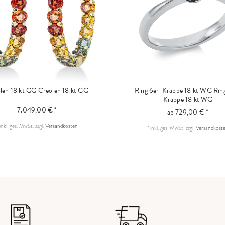
len 18 kt GG
Creolen 18 kt GG
Ring 6er-Krappe 18 kt WG
Rin
Krappe 18 kt WG
7.049,00 € *
ab 729,00 € *
inkl. ges. MwSt.
zzgl.
Versandkosten
*
inkl. ges. MwSt.
zzgl.
Versandkost