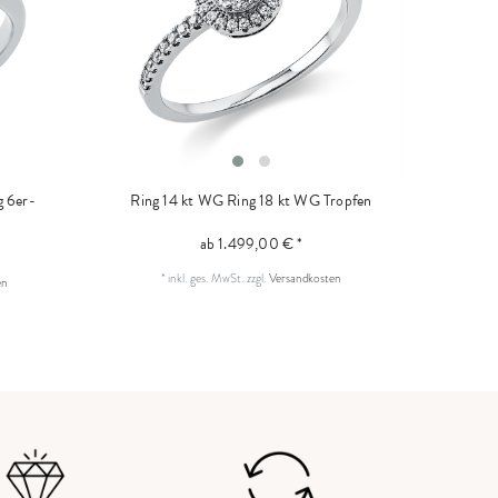
g 6er-
Ring 14 kt WG
Ring 18 kt WG Tropfen
ab 1.499,00 € *
*
inkl. ges. MwSt.
zzgl.
Versandkosten
en