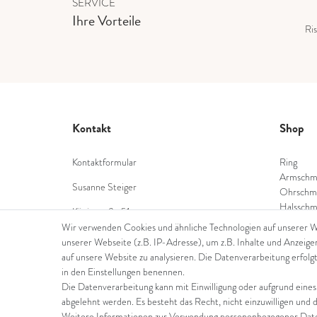
SERVICE
Ihre Vorteile
Ris
Kontakt
Shop
Kontaktformular
Ring
Armschm
Susanne Steiger
Ohrschm
Halsschm
Königstraße 51
Diamant
53332 Bornheim
Wir verwenden Cookies und ähnliche Technologien auf unserer 
Farbstei
unserer Webseite (z.B. IP-Adresse), um z.B. Inhalte und Anzeige
Tel.: 022229397468
Perlensc
auf unsere Website zu analysieren. Die Datenverarbeitung erfolgt
in den Einstellungen benennen.
E-Mail: info@steiger-gold.com
Die Datenverarbeitung kann mit Einwilligung oder aufgrund eines
abgelehnt werden. Es besteht das Recht, nicht einzuwilligen und 
Weitere Informationen zur Verwendung personenbezogener Daten