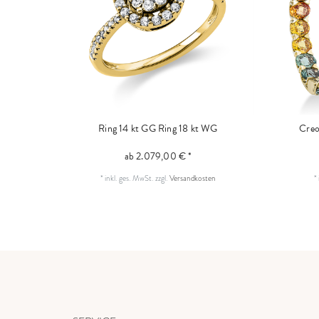
Ring 14 kt GG
Ring 18 kt WG
Creo
ab 2.079,00 € *
*
inkl. ges. MwSt.
zzgl.
Versandkosten
*