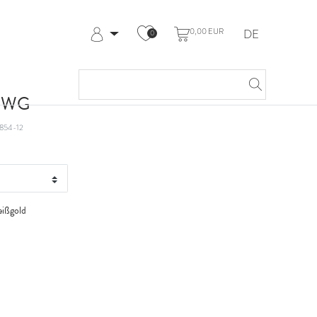
0,00 EUR
DE
0
Anmelden
Registrieren
Meine Bestellungen
t WG
Hilfe & Kontakt
854-12
ißgold