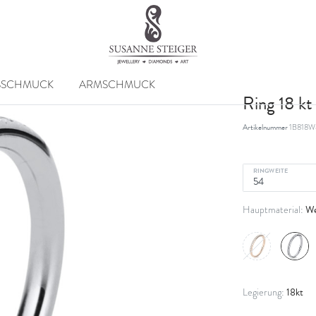
SSCHMUCK
ARMSCHMUCK
Ring 18 k
Artikelnummer
1B818W
RINGWEITE
We
Hauptmaterial:
18kt
Legierung: