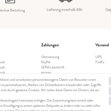
Lieferung innerhalb 48h
Gep
ikolose Bestellung
Zahlungen
Versand
Überweisung
UPS
uck
PayPal
FedEx
uck
SEPA Lastschrift
uck
giropay
schmuck
Kreditkarte
Website und verarbeiten personenbezogene Daten von Besucher:innen
nschmuck
n zu personalisieren, Medien von Drittanbietern einzubinden oder Zugriffe
hmuck
 erst durch gesetzte Cookies. Wir teilen diese Daten mit Dritten, die wir
 berechtigten Interesses erfolgen. Die Zustimmung kann erteilt oder
die Einwilligung zu einem späteren Zeitpunkt zu ändern oder zu widerrufen.
 und den Diensten erklären wir in unserer
Daten­schutz­erklärung
.