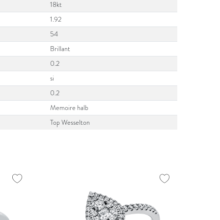
18kt
1.92
54
Brillant
0.2
si
0.2
Memoire halb
Top Wesselton