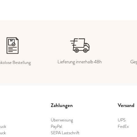
Lieferung innerhalb 48h
Gep
ikolose Bestellung
Zahlungen
Versand
Überweisung
UPS
uck
PayPal
FedEx
uck
SEPA Lastschrift