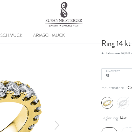
SSCHMUCK
ARMSCHMUCK
Ring 14 k
Artikelnummer
1A914G
RINGWEITE
Ge
Hauptmaterial:
14kt
Legierung: