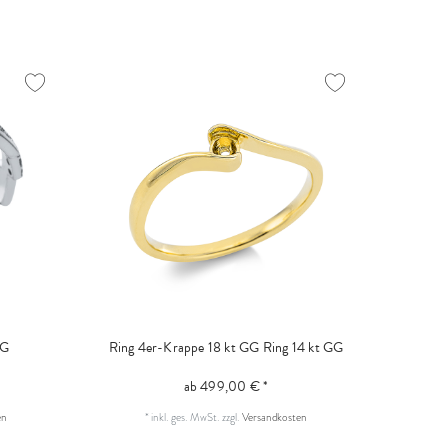
RG
Ring 4er-Krappe 18 kt GG
Ring 14 kt GG
ab 499,00 € *
en
*
inkl. ges. MwSt.
zzgl.
Versandkosten