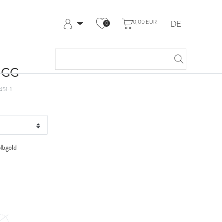
0,00 EUR
DE
0
Anmelden
Registrieren
Meine Bestellungen
t GG
Hilfe & Kontakt
451-1
lbgold