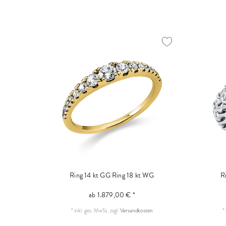
Ring 14 kt GG
Ring 18 kt WG
R
ab 1.879,00 € *
*
inkl. ges. MwSt.
zzgl.
Versandkosten
*