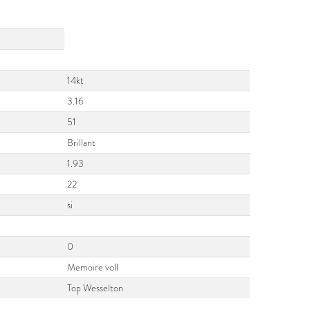
14kt
3.16
51
Brillant
1.93
22
si
0
Memoire voll
Top Wesselton