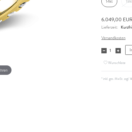
14kt
18k
6.049,00 EU
Kurzfri
Lieferzeit:
Versandkosten
I
Wunschliste
ahren
* inkl. ges. MwSt. zzgl.
V