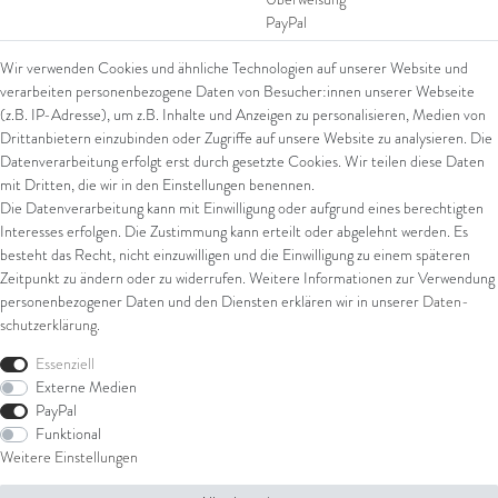
PayPal
SEPA Lastschrift
Wir verwenden Cookies und ähnliche Technologien auf unserer Website und
giropay
verarbeiten personenbezogene Daten von Besucher:innen unserer Webseite
Kreditkarte
(z.B. IP-Adresse), um z.B. Inhalte und Anzeigen zu personalisieren, Medien von
Drittanbietern einzubinden oder Zugriffe auf unsere Website zu analysieren. Die
Datenverarbeitung erfolgt erst durch gesetzte Cookies. Wir teilen diese Daten
Versand
mit Dritten, die wir in den Einstellungen benennen.
Die Datenverarbeitung kann mit Einwilligung oder aufgrund eines berechtigten
UPS
Interesses erfolgen. Die Zustimmung kann erteilt oder abgelehnt werden. Es
FedEx
besteht das Recht, nicht einzuwilligen und die Einwilligung zu einem späteren
Zeitpunkt zu ändern oder zu widerrufen. Weitere Informationen zur Verwendung
personenbezogener Daten und den Diensten erklären wir in unserer
Daten­
schutz­erklärung
.
Rechtliches
Essenziell
AGB
Externe Medien
Impressum
PayPal
Datenschutz
Funktional
Widerrufsrecht
Weitere Einstellungen
Widerrufsformular