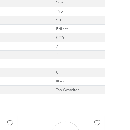
14kt
1.95
50
Brillant
0.26
7
si
0
Illusion
Top Wesselton