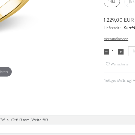
14kt
18k
1.229,00 EUR
Kurzfri
Lieferzeit:
Versandkosten
I
Wunschliste
ahren
* inkl. ges. MwSt. zzgl.
V
ct, TW-si, Ø:6,0 mm, Weite:50