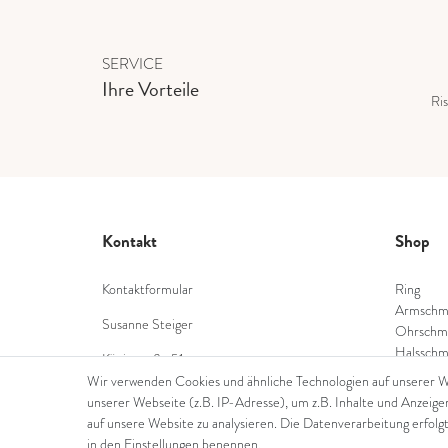
SERVICE
Ihre Vorteile
Ris
Kontakt
Shop
Kontaktformular
Ring
Armschm
Susanne Steiger
Ohrschm
Halsschm
Königstraße 51
Diamant
53332 Bornheim
Wir verwenden Cookies und ähnliche Technologien auf unserer 
Farbstei
unserer Webseite (z.B. IP-Adresse), um z.B. Inhalte und Anzeige
Tel.: 022229397468
Perlensc
auf unsere Website zu analysieren. Die Datenverarbeitung erfolgt
in den Einstellungen benennen.