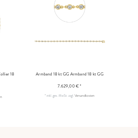
ollier 18
Armband 18 kt GG
Armband 18 kt GG
7.629,00 € *
*
inkl. ges. MwSt.
zzgl.
Versandkosten
en