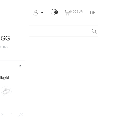
0,00 EUR
DE
0
Anmelden
Registrieren
Meine Bestellungen
t GG
Hilfe & Kontakt
450-3
lbgold