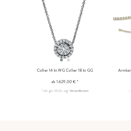
Collier 14 kt WG
Collier 18 kt GG
Armban
ab 1.629,00 € *
*
inkl. ges. MwSt.
zzgl.
Versandkosten
*