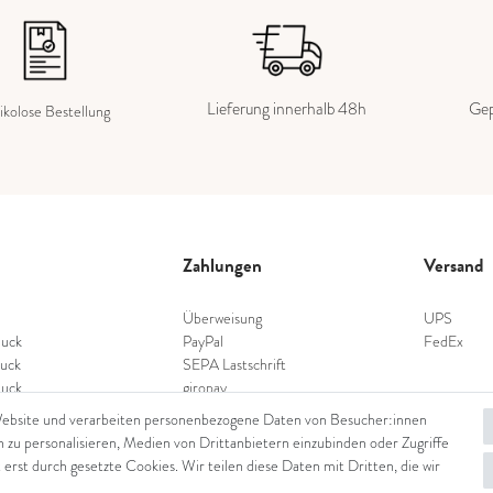
Lieferung innerhalb 48h
Gep
ikolose Bestellung
Zahlungen
Versand
Überweisung
UPS
uck
PayPal
FedEx
uck
SEPA Lastschrift
uck
giropay
schmuck
Kreditkarte
Website und verarbeiten personenbezogene Daten von Besucher:innen
nschmuck
n zu personalisieren, Medien von Drittanbietern einzubinden oder Zugriffe
hmuck
 erst durch gesetzte Cookies. Wir teilen diese Daten mit Dritten, die wir